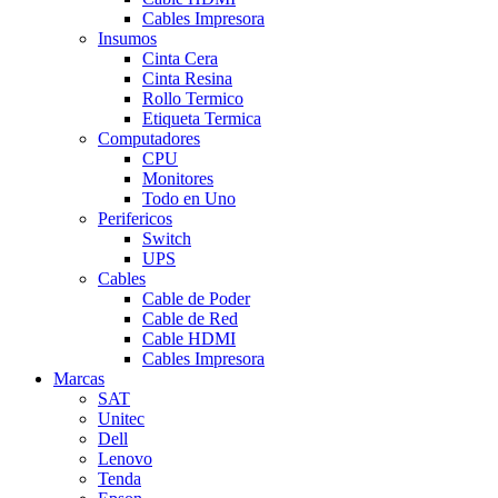
Cables Impresora
Insumos
Cinta Cera
Cinta Resina
Rollo Termico
Etiqueta Termica
Computadores
CPU
Monitores
Todo en Uno
Perifericos
Switch
UPS
Cables
Cable de Poder
Cable de Red
Cable HDMI
Cables Impresora
Marcas
SAT
Unitec
Dell
Lenovo
Tenda