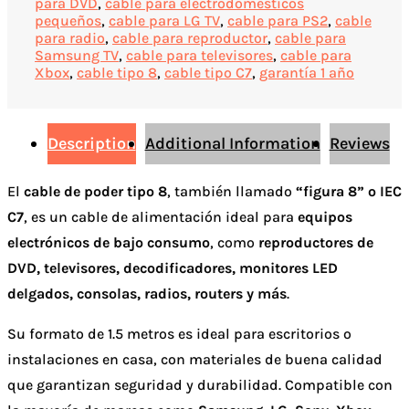
para DVD
,
cable para electrodomésticos
pequeños
,
cable para LG TV
,
cable para PS2
,
cable
para radio
,
cable para reproductor
,
cable para
Samsung TV
,
cable para televisores
,
cable para
Xbox
,
cable tipo 8
,
cable tipo C7
,
garantía 1 año
Description
Additional Information
Reviews
El
cable de poder tipo 8
, también llamado
“figura 8” o IEC
C7
, es un cable de alimentación ideal para
equipos
electrónicos de bajo consumo
, como
reproductores de
DVD, televisores, decodificadores, monitores LED
delgados, consolas, radios, routers y más
.
Su formato de 1.5 metros es ideal para escritorios o
instalaciones en casa, con materiales de buena calidad
que garantizan seguridad y durabilidad. Compatible con