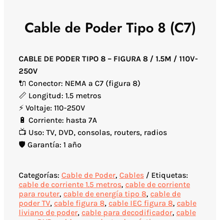
Cable de Poder Tipo 8 (C7)
CABLE DE PODER TIPO 8 – FIGURA 8 / 1.5M / 110V-
250V
🔌 Conector: NEMA a C7 (figura 8)
📏 Longitud: 1.5 metros
⚡ Voltaje: 110-250V
🔋 Corriente: hasta 7A
📺 Uso: TV, DVD, consolas, routers, radios
🛡️ Garantía: 1 año
Categorías:
Cable de Poder
,
Cables
Etiquetas:
cable de corriente 1.5 metros
,
cable de corriente
para router
,
cable de energía tipo 8
,
cable de
poder TV
,
cable figura 8
,
cable IEC figura 8
,
cable
liviano de poder
,
cable para decodificador
,
cable