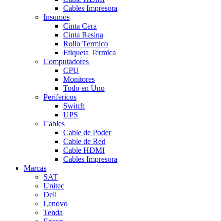
Cables Impresora
Insumos
Cinta Cera
Cinta Resina
Rollo Termico
Etiqueta Termica
Computadores
CPU
Monitores
Todo en Uno
Perifericos
Switch
UPS
Cables
Cable de Poder
Cable de Red
Cable HDMI
Cables Impresora
Marcas
SAT
Unitec
Dell
Lenovo
Tenda