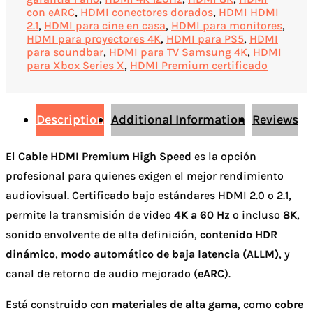
con eARC
,
HDMI conectores dorados
,
HDMI HDMI
2.1
,
HDMI para cine en casa
,
HDMI para monitores
,
HDMI para proyectores 4K
,
HDMI para PS5
,
HDMI
para soundbar
,
HDMI para TV Samsung 4K
,
HDMI
para Xbox Series X
,
HDMI Premium certificado
Description
Additional Information
Reviews
El
Cable HDMI Premium High Speed
es la opción
profesional para quienes exigen el mejor rendimiento
audiovisual. Certificado bajo estándares HDMI 2.0 o 2.1,
permite la transmisión de video
4K a 60 Hz
o incluso
8K
,
sonido envolvente de alta definición,
contenido HDR
dinámico
,
modo automático de baja latencia (ALLM)
, y
canal de retorno de audio mejorado (
eARC
).
Está construido con
materiales de alta gama
, como
cobre