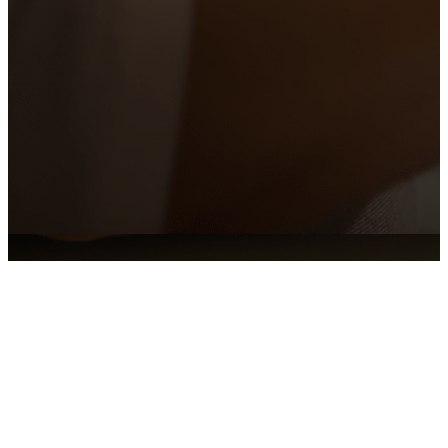
Cable HDMI High Speed
Patch Cord de Cobre UTP
Cat 6 VCP6-05B Azul