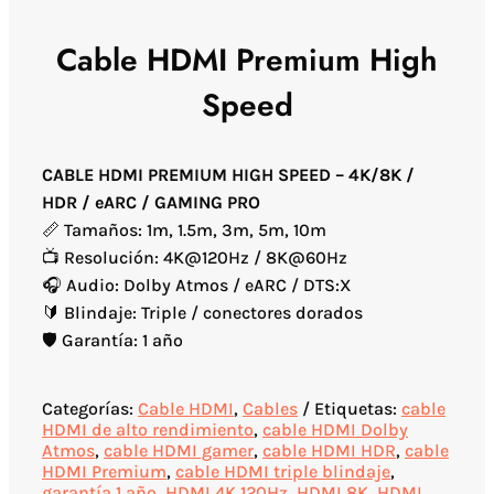
Cable HDMI Premium High
Speed
CABLE HDMI PREMIUM HIGH SPEED – 4K/8K /
HDR / eARC / GAMING PRO
📏 Tamaños: 1m, 1.5m, 3m, 5m, 10m
📺 Resolución: 4K@120Hz / 8K@60Hz
🎧 Audio: Dolby Atmos / eARC / DTS:X
🔰 Blindaje: Triple / conectores dorados
🛡️ Garantía: 1 año
Categorías:
Cable HDMI
,
Cables
Etiquetas:
cable
HDMI de alto rendimiento
,
cable HDMI Dolby
Atmos
,
cable HDMI gamer
,
cable HDMI HDR
,
cable
HDMI Premium
,
cable HDMI triple blindaje
,
garantía 1 año
,
HDMI 4K 120Hz
,
HDMI 8K
,
HDMI