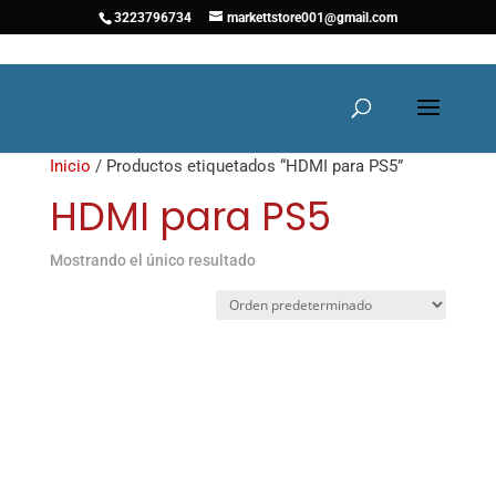
3223796734
markettstore001@gmail.com
Inicio
/ Productos etiquetados “HDMI para PS5”
HDMI para PS5
Mostrando el único resultado