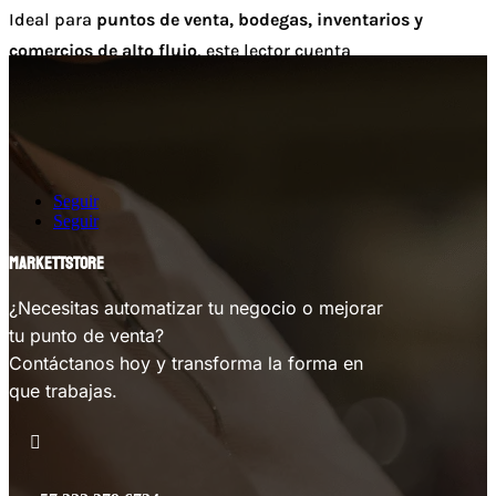
Ideal para
puntos de venta, bodegas, inventarios y
comercios de alto flujo
, este lector cuenta
con
conectividad dual
(Bluetooth + receptor USB), batería
de larga duración y tecnología de escaneo imager CMOS
que permite leer incluso
códigos QR, DataMatrix y PDF417
.
Características técnicas:
Seguir
Seguir
Marca: Lexa
MARKETTSTORE
Modelo: LX-9902
¿Necesitas automatizar tu negocio o mejorar
tu punto de venta?
Tipo: Lector 2D inalámbrico
Contáctanos hoy y transforma la forma en
Tecnología: Imager CMOS (lectura óptica avanzada)
que trabajas.
Códigos compatibles:

1D
: EAN-13, UPC, Code 128, Code 39, etc.