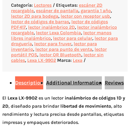
Categoría:
Lectores
Etiquetas:
escáner 2D
recargable
,
escáner de pantalla
,
garantía 1 año
,
lector 2D para bodega
,
lector con receptor usb
,
lector de códigos de barras
,
lector de códigos
PDF417
,
lector inalámbrico 2D
,
lector inalámbrico
recargable
,
lector Lexa Colombia
,
lector manos
libres inalámbrico
,
lector para celular
,
lector para
droguería
,
lector para fruver
,
lector para
inventario
,
lector para punto de venta
,
lector
portátil POS
,
lector QR Bluetooth
,
lector sin
cables
,
Lexa LX-9902
Marca:
Lexa
Description
Additional Information
Reviews
El
Lexa LX-9902
es un lector
inalámbrico de códigos 1D y
2D
, diseñado para brindar
libertad de movimiento
, alto
rendimiento y lectura precisa desde pantallas, etiquetas
impresas y empaques deteriorados.