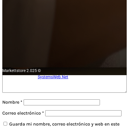
No hay comentarios todavía.
Sé el primero en valorar “Lector de Código de Barras USB
Lexa LX-9902”
Tu dirección de correo electrónico no será publicada.
Los
campos obligatorios están marcados con
*
Tu clasificación
Tu reseña
*
Markettstore 2.025 ©
Desarrollo Web por:
SystemsWeb.Net
Nombre
*
Correo electrónico
*
Guarda mi nombre, correo electrónico y web en este