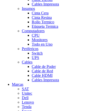
Cables Impresora
Insumos
Cinta Cera
Cinta Resina
Rollo Termico
Etiqueta Termica
Computadores
CPU
Monitores
Todo en Uno
Perifericos
Switch
UPS
Cables
Cable de Poder
Cable de Red
Cable HDMI
Cables Impresora
Marcas
SAT
Unitec
Dell
Lenovo
Tenda