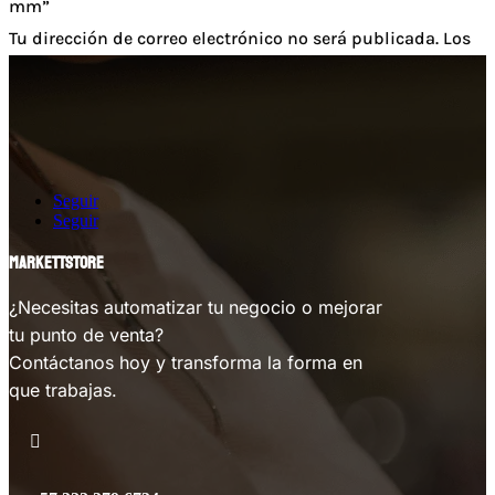
mm”
Tu dirección de correo electrónico no será publicada.
Los
campos obligatorios están marcados con
*
Tu clasificación
Tu reseña
*
Seguir
Seguir
MARKETTSTORE
Nombre
*
¿Necesitas automatizar tu negocio o mejorar
Correo electrónico
*
tu punto de venta?
Guarda mi nombre, correo electrónico y web en este
Contáctanos hoy y transforma la forma en
que trabajas.
navegador para la próxima vez que comente.
Enviar
