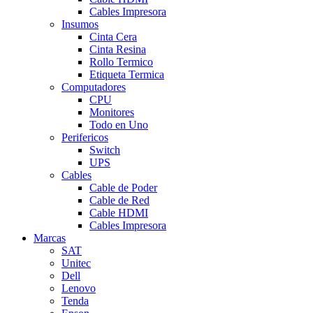
Cables Impresora
Insumos
Cinta Cera
Cinta Resina
Rollo Termico
Etiqueta Termica
Computadores
CPU
Monitores
Todo en Uno
Perifericos
Switch
UPS
Cables
Cable de Poder
Cable de Red
Cable HDMI
Cables Impresora
Marcas
SAT
Unitec
Dell
Lenovo
Tenda