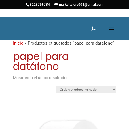
3223796734
markettstore001@gmail.com
Inicio
/ Productos etiquetados “papel para datáfono”
papel para
datáfono
Mostrando el único resultado