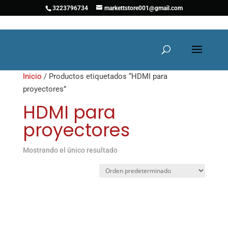
3223796734
markettstore001@gmail.com
Inicio
/ Productos etiquetados “HDMI para
proyectores”
HDMI para
proyectores
Mostrando el único resultado