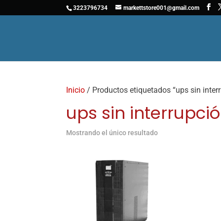
3223796734
markettstore001@gmail.com
Inicio
/ Productos etiquetados “ups sin inter
ups sin interrupci
Mostrando el único resultado