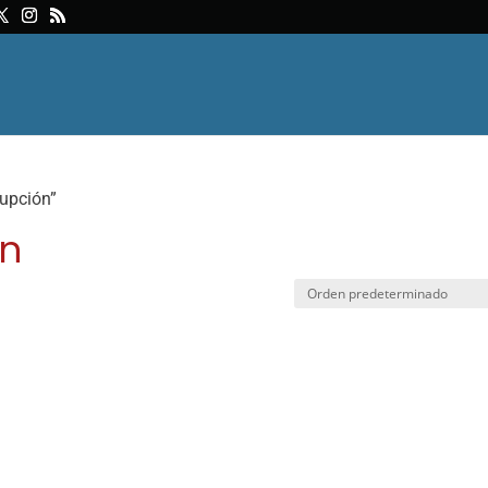
rupción”
ón