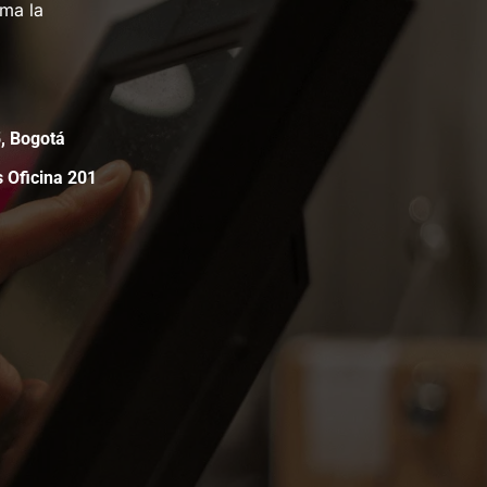
rma la
05, Bogotá
s Oficina 201