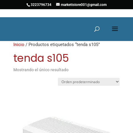
3223796734
markettstore001@gmail.com
Inicio
/ Productos etiquetados “tenda s105”
tenda s105
Mostrando el único resultado