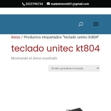
3223796734
markettstore001@gmail.com
Inicio
/ Productos etiquetados “teclado unitec kt804”
teclado unitec kt804
Mostrando el único resultado