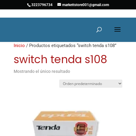
3223796734
markettstore001@gmail.com
Inicio
/ Productos etiquetados “switch tenda s108”
switch tenda s108
Mostrando el único resultado