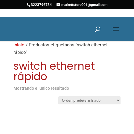
3223796734
markettstore001@gmail.com
Inicio
/ Productos etiquetados “switch ethernet
rápido”
switch ethernet
rápido
Mostrando el único resultado