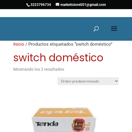
3223796734
markettstore001@gmail.com
Inicio
/ Productos etiquetados “switch doméstico”
switch doméstico
Mostrando los 2 resultados