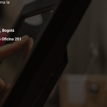
rma la
05, Bogotá
s Oficina 201