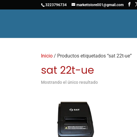
3223796734
markettstore001@gmail.com
Inicio
/ Productos etiquetados “sat 22t-ue”
sat 22t-ue
Mostrando el único resultado