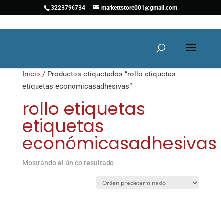
3223796734
markettstore001@gmail.com
Inicio
/ Productos etiquetados “rollo etiquetas
etiquetas económicasadhesivas”
rollo etiquetas
etiquetas
económicasadhesivas
Mostrando el único resultado