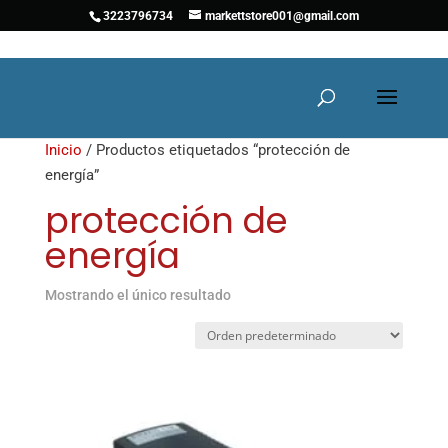
3223796734
markettstore001@gmail.com
Inicio
/ Productos etiquetados “protección de
energía”
protección de
energía
Mostrando el único resultado