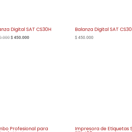
anza Digital SAT CS30H
Balanza Digital SAT CS3
El
El
0.000
$
450.000
$
450.000
precio
precio
original
actual
era:
es:
$ 600.000.
$ 450.000.
bo Profesional para
Impresora de Etiquetas 