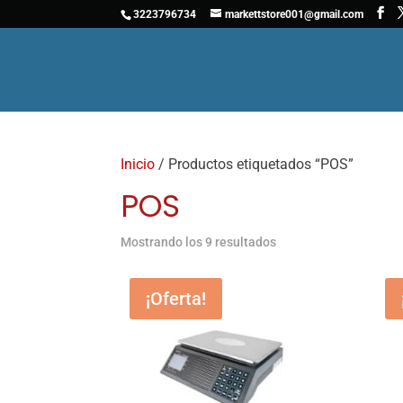
3223796734
markettstore001@gmail.com
Inicio
/ Productos etiquetados “POS”
POS
Mostrando los 9 resultados
¡Oferta!