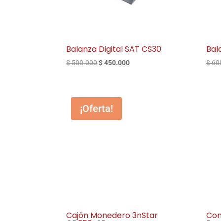
Balanza Digital SAT CS30
Bal
El
El
$
500.000
$
450.000
$
60
precio
precio
original
actual
era:
es:
¡Oferta!
$ 500.000.
$ 450.000.
Cajón Monedero 3nStar
Com