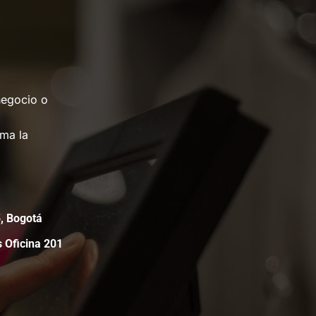
negocio o
rma la
05, Bogotá
s Oficina 201