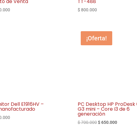
to de Venta
TT-488
0.000
$
800.000
¡Oferta!
itor Dell E1916HV –
PC Desktop HP ProDesk
anofacturado
G3 mini – Core I3 de 6
generación
0.000
El
El
$
700.000
$
650.000
precio
precio
original
actual