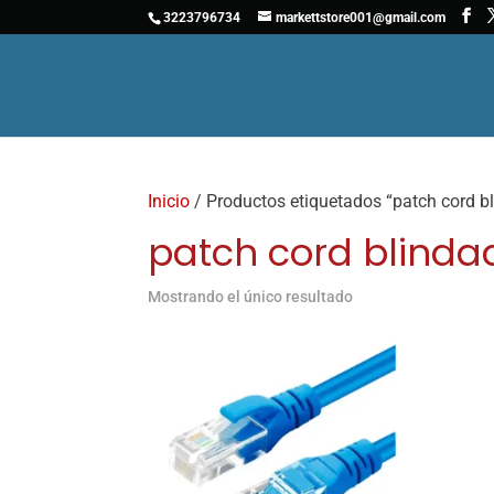
3223796734
markettstore001@gmail.com
Inicio
/ Productos etiquetados “patch cord b
patch cord blinda
Mostrando el único resultado