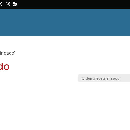
lindado”
do