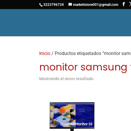
3223796734
markettstore001@gmail.com
Inicio
/ Productos etiquetados “monitor sam
monitor samsung 
Mostrando el único resultado