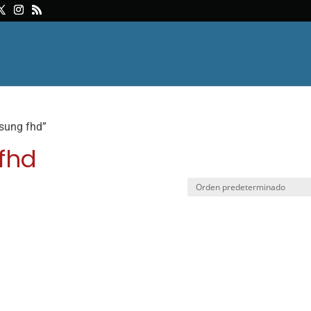
sung fhd”
fhd