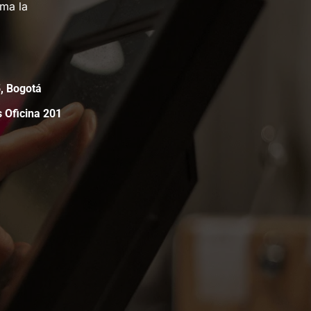
rma la
05, Bogotá
s Oficina 201