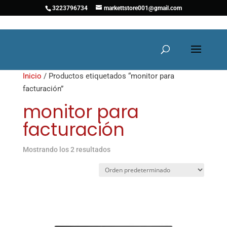
3223796734
markettstore001@gmail.com
Inicio
/ Productos etiquetados “monitor para
facturación”
monitor para
facturación
Mostrando los 2 resultados