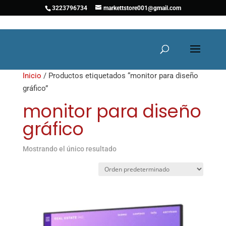
3223796734
markettstore001@gmail.com
Inicio
/ Productos etiquetados “monitor para diseño
gráfico”
monitor para diseño
gráfico
Mostrando el único resultado