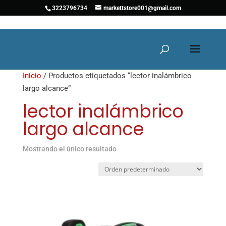
3223796734
markettstore001@gmail.com
Inicio
/ Productos etiquetados “lector inalámbrico
largo alcance”
lector inalámbrico
largo alcance
Mostrando el único resultado