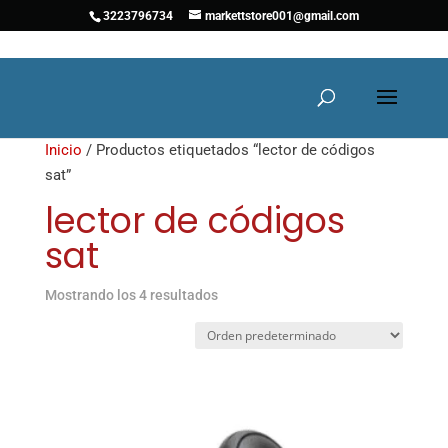
3223796734
markettstore001@gmail.com
Inicio
/ Productos etiquetados “lector de códigos
sat”
lector de códigos
sat
Mostrando los 4 resultados