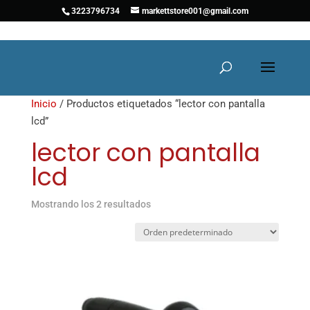
3223796734
markettstore001@gmail.com
Inicio
/ Productos etiquetados “lector con pantalla
lcd”
lector con pantalla
lcd
Mostrando los 2 resultados