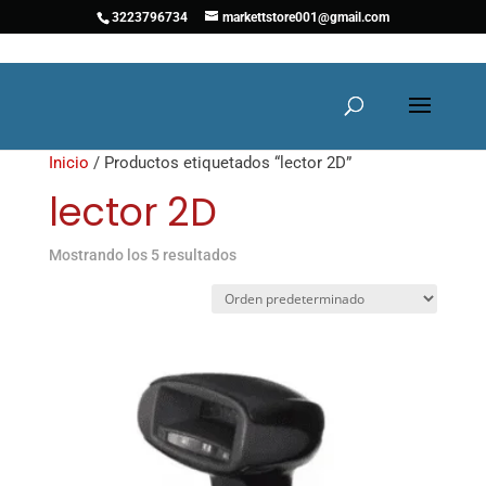
3223796734
markettstore001@gmail.com
Inicio
/ Productos etiquetados “lector 2D”
lector 2D
Mostrando los 5 resultados