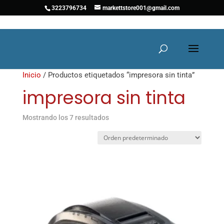
3223796734
markettstore001@gmail.com
Inicio
/ Productos etiquetados “impresora sin tinta”
impresora sin tinta
Mostrando los 7 resultados