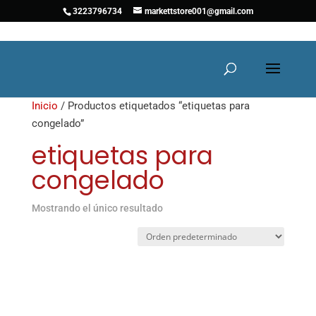
3223796734
markettstore001@gmail.com
Inicio
/ Productos etiquetados “etiquetas para
congelado”
etiquetas para
congelado
Mostrando el único resultado