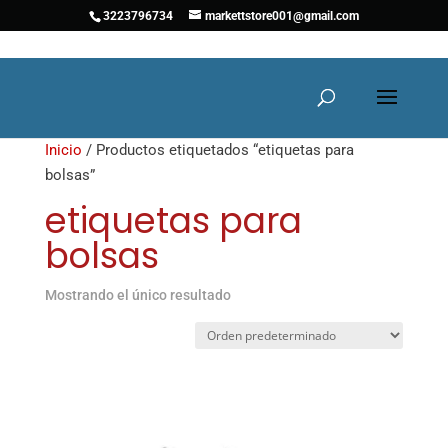
3223796734
markettstore001@gmail.com
Inicio
/ Productos etiquetados “etiquetas para
bolsas”
etiquetas para
bolsas
Mostrando el único resultado