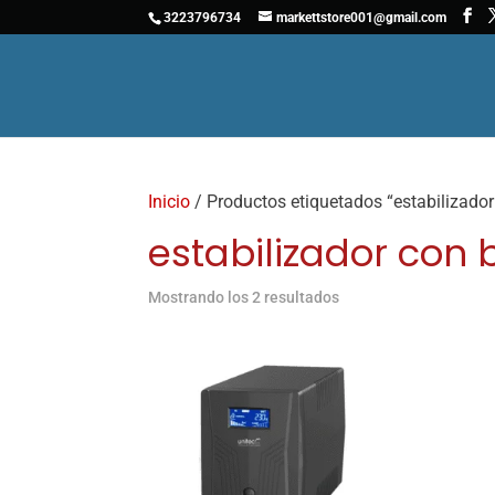
3223796734
markettstore001@gmail.com
Inicio
/ Productos etiquetados “estabilizador
estabilizador con 
Mostrando los 2 resultados