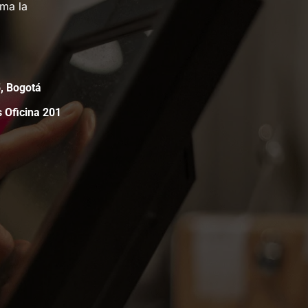
rma la
05, Bogotá
s Oficina 201