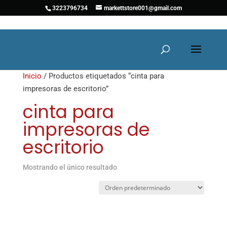
3223796734
markettstore001@gmail.com
Inicio
/ Productos etiquetados “cinta para
impresoras de escritorio”
cinta para
impresoras de
escritorio
Mostrando el único resultado