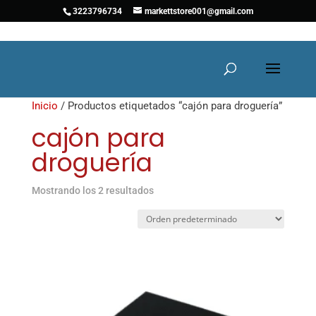
3223796734
markettstore001@gmail.com
Inicio
/ Productos etiquetados “cajón para droguería”
cajón para
droguería
Mostrando los 2 resultados