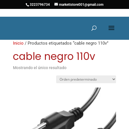
3223796734
markettstore001@gmail.com
Inicio
/ Productos etiquetados “cable negro 110v”
cable negro 110v
Mostrando el único resultado