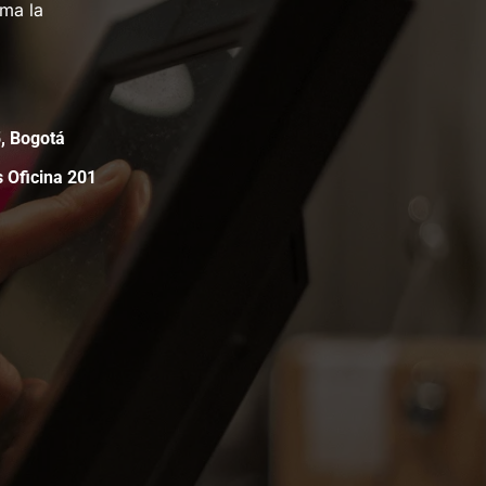
rma la
05, Bogotá
s Oficina 201