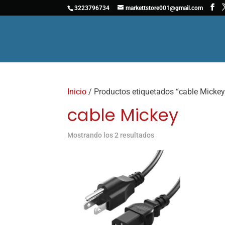
3223796734
markettstore001@gmail.com
Inicio
/ Productos etiquetados “cable Mickey
cable Mickey
Mostrando los 2 resultados