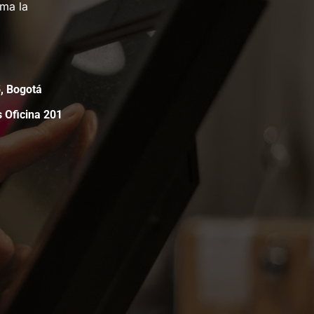
rma la
05, Bogotá
s Oficina 201