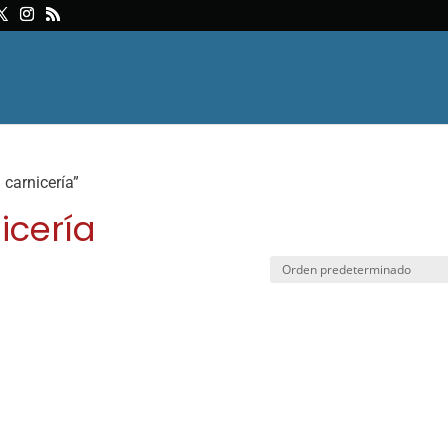
carnicería”
icería