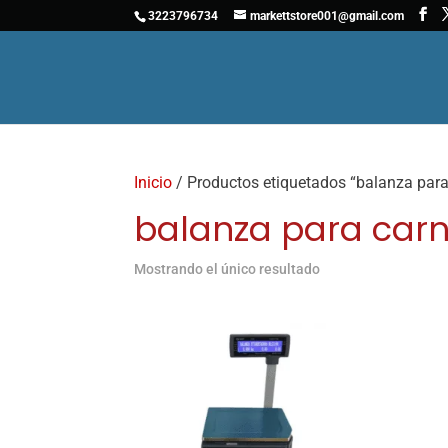
3223796734
markettstore001@gmail.com
Inicio
/ Productos etiquetados “balanza para 
balanza para carn
Mostrando el único resultado