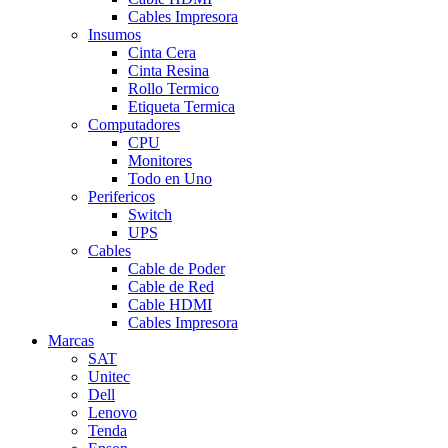
Cables Impresora
Insumos
Cinta Cera
Cinta Resina
Rollo Termico
Etiqueta Termica
Computadores
CPU
Monitores
Todo en Uno
Perifericos
Switch
UPS
Cables
Cable de Poder
Cable de Red
Cable HDMI
Cables Impresora
Marcas
SAT
Unitec
Dell
Lenovo
Tenda