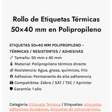
Rollo de Etiquetas Térmicas
50×40 mm en Polipropileno
ETIQUETAS 50×40 MM POLIPROPILENO –
TÉRMICAS / RESISTENTES / ADHESIVAS
📏 Tamaño: 50 mm x 40 mm
🧴 Material: Polipropileno térmico directo
🧊 Resistencia: Agua, grasa, químicos, frío
🧲 Adhesivo: Permanente de alta adherencia
🖨️ Compatibles: Zebra / SAT / TSC / Xprinter
🛡️ Garantía: 1 año
Categoría:
Etiqueta Termica
Etiquetas:
etiquetas
adhesivas duraderas
,
etiquetas de polipropileno
,