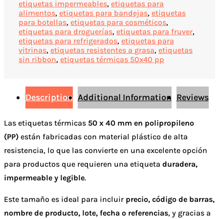
etiquetas impermeables
,
etiquetas para
alimentos
,
etiquetas para bandejas
,
etiquetas
para botellas
,
etiquetas para cosméticos
,
etiquetas para droguerías
,
etiquetas para fruver
,
etiquetas para refrigerados
,
etiquetas para
vitrinas
,
etiquetas resistentes a grasa
,
etiquetas
sin ribbon
,
etiquetas térmicas 50x40 pp
Description
Additional Information
Reviews
Las etiquetas térmicas
50 x 40 mm en polipropileno
(PP)
están fabricadas con material plástico de alta
resistencia, lo que las convierte en una excelente opción
para productos que requieren una etiqueta
duradera,
impermeable y legible
.
Este tamaño es ideal para incluir
precio, código de barras,
nombre de producto, lote, fecha o referencias
, y gracias a